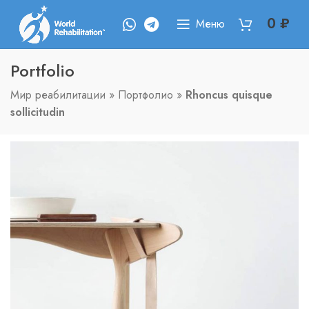
0
₽
Меню
Portfolio
Мир реабилитации
»
Портфолио
»
Rhoncus quisque
sollicitudin