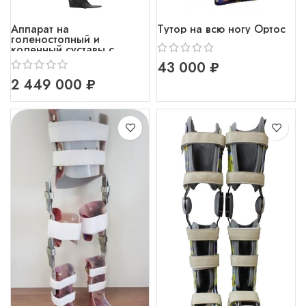
Аппарат на
Тутор на всю ногу Ортос
голеностопный и
коленный суставы с
коленным шарниром с
₽
микропроцессорным
управлением
₽