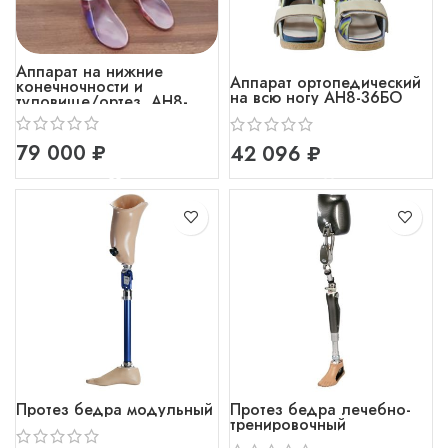
Аппарат на нижние
Аппарат ортопедический
конечночности и
на всю ногу АН8-36БО
туловище/ортез АН8-
55Ц68
₽
₽
Протез бедра модульный
Протез бедра лечебно-
тренировочный