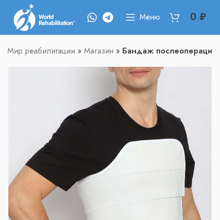
0
₽
Меню
Мир реабилитации
»
Магазин
»
Бандаж послеоперацион