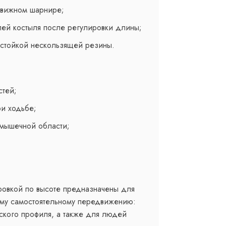
движном шарнире;
лей костыля после регулировки длины;
стойкой нескользящей резины.
стей;
ри ходьбе;
дмышечной области;
ровкой по высоте предназначены для
ому самостоятельному передвижению:
ского профиля, а также для людей