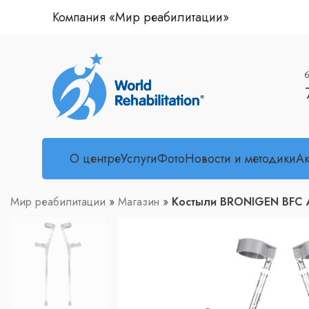
Компания «Мир реабилитации»
б
О центре
Услуги
Фото
Новости и методики
А
Мир реабилитации
»
Магазин
»
Костыли BRONIGEN BFC 