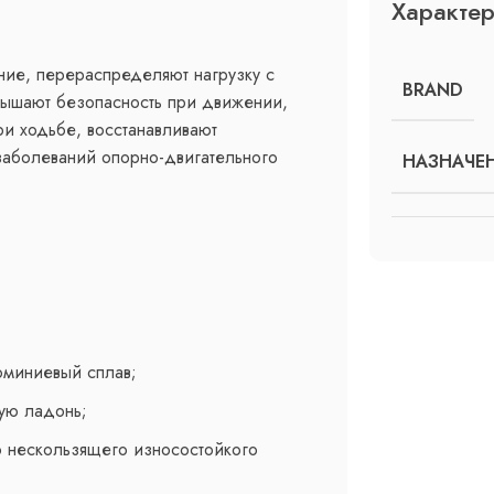
Характер
ние, перераспределяют нагрузку с
BRAND
вышают безопасность при движении,
при ходьбе, восстанавливают
заболеваний опорно-двигательного
НАЗНАЧЕ
юминиевый сплав;
ую ладонь;
о нескользящего износостойкого