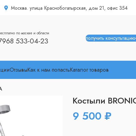
Москва. улица Краснобогатырская, дом 21, офис 354
есплатно по москве и области
получить консультацию
7968 533-04-23
кции
Отзывы
Как к нам попасть
Каталог товаров
A
Костыли BRONI
₽