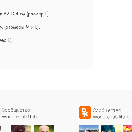
и 82-104 см (размер L).
м (размеры M и L).
мер L).