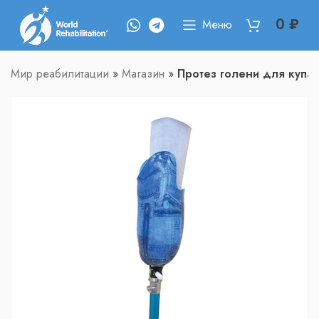
0
₽
Меню
Мир реабилитации
»
Магазин
»
Протез голени для купа