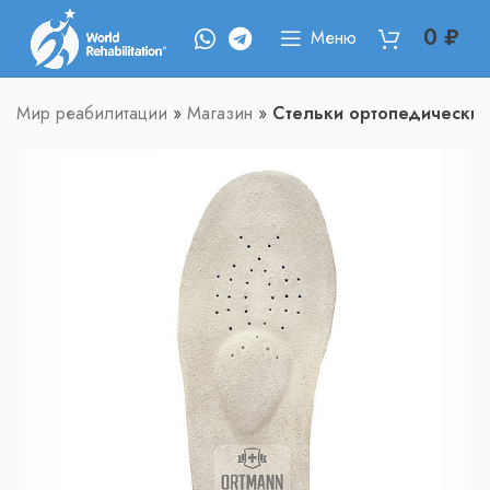
0
₽
Меню
Мир реабилитации
»
Магазин
»
Стельки ортопедически