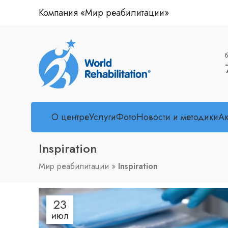
Компания «Мир реабилитации»
б
О центре
Услуги
Фото
Новости и методики
А
Inspiration
Мир реабилитации
»
Inspiration
23
ИЮЛ