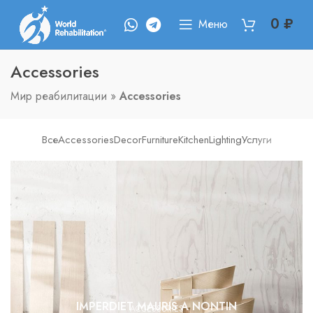
0
₽
Меню
Accessories
Мир реабилитации
»
Accessories
Все
Accessories
Decor
Furniture
Kitchen
Lighting
Услуги
IMPERDIET MAURIS A NONTIN
ACCESSORIES