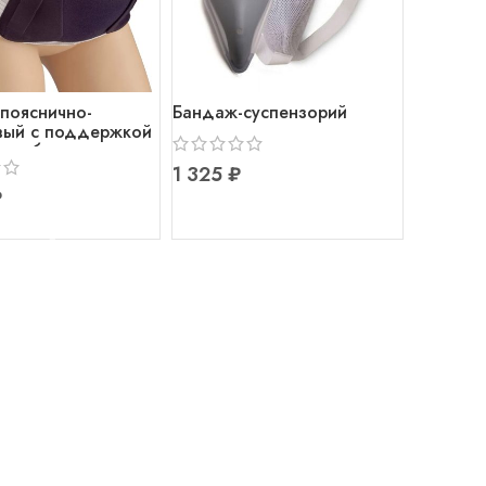
пояснично-
Бандаж-суспензорий
вый с поддержкой
для беременных
A-131
₽
₽
В КОРЗИНУ
В КОРЗИНУ