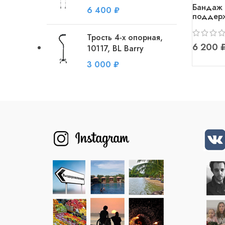
Бандаж 
₽
поддер
фиксиру
хлопчат
Трость 4-х опорная,
эластичн
10117, BL Barry
₽