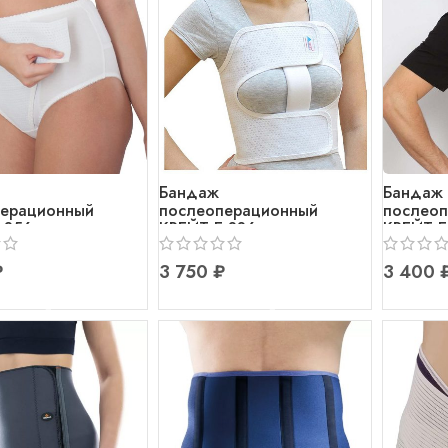
Бандаж
Бандаж
ерационный
послеоперационный
послео
-356
КРЕЙТ Б-336 на грудную
КРЕЙТ Б
клетку
₽
₽
В КОРЗИНУ
В КОРЗИНУ