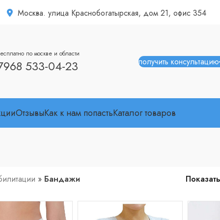
Москва. улица Краснобогатырская, дом 21, офис 354
есплатно по москве и области
получить консультацию
7968 533-04-23
кции
Отзывы
Как к нам попасть
Каталог товаров
билитации
»
Бандажи
Показат