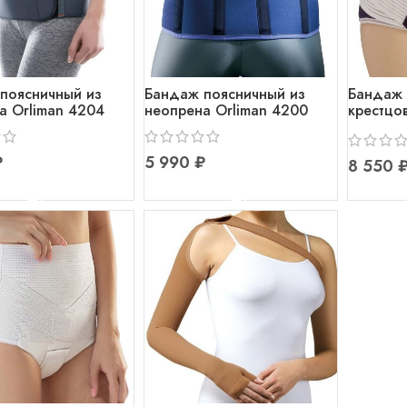
поясничный из
Бандаж поясничный из
Бандаж 
а Orliman 4204
неопрена Orliman 4200
крестцо
живота 
Orliman 
₽
₽
В КОРЗИНУ
В КОРЗИНУ