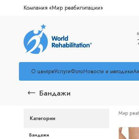
Компания «Мир реабилитации»
б
О центре
Услуги
Фото
Новости и методики
А
Бандажи
Мир реа
Категории
Бандажи