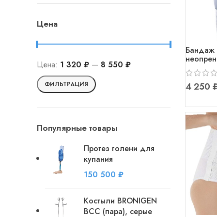
Цена
Бандаж 
неопрен
Цена:
1 320 ₽
—
8 550 ₽
Минимальная
Максимальная
ФИЛЬТРАЦИЯ
цена
цена
Популярные товары
Протез голени для
купания
₽
Костыли BRONIGEN
BCC (пара), серые