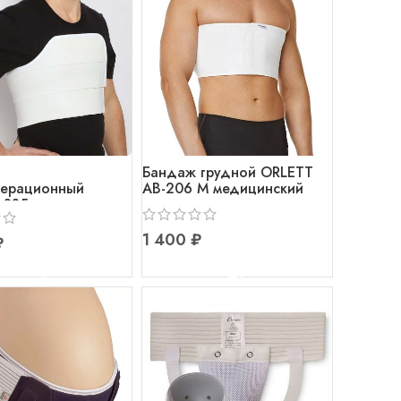
Бандаж грудной ORLETT
перационный
AB-206 M медицинский
-335
₽
₽
В КОРЗИНУ
В КОРЗИНУ